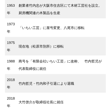
1953
創業者竹内忠が大阪市住吉区にて木材工芸社を設立。
年
厨房機関連の木製品を生産
1973
「いちい工芸」に屋号変更、八尾市に移転
年
1975
現在地（松原市別所）に移転
年
1988
商号を「有限会社いちい工芸」に改称、 竹内哲児が
年
代表取締役に就任
2018
竹内哲児・竹内和子引退により退職
年
2018
大竹啓介が取締役社長に就任
年